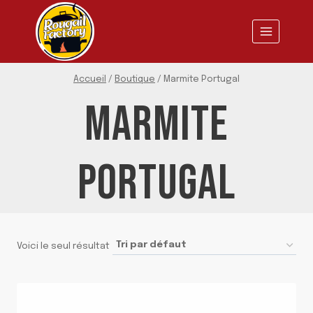
Aller
au
contenu
Accueil
/
Boutique
/
Marmite Portugal
MARMITE
PORTUGAL
Voici le seul résultat