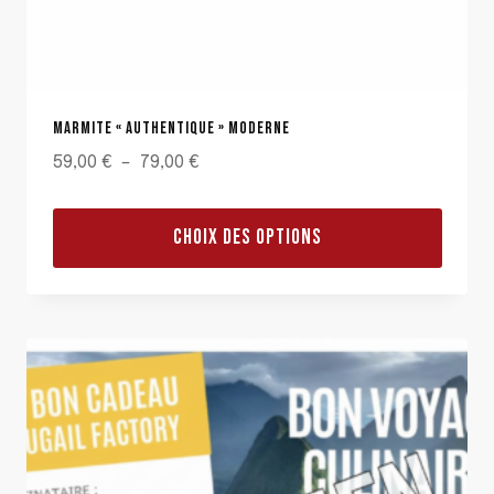
MARMITE « AUTHENTIQUE » MODERNE
Plage
59,00
€
–
79,00
€
de
prix :
CHOIX DES OPTIONS
59,00 €
Ce
à
produit
79,00 €
a
plusieurs
variations.
Les
options
peuvent