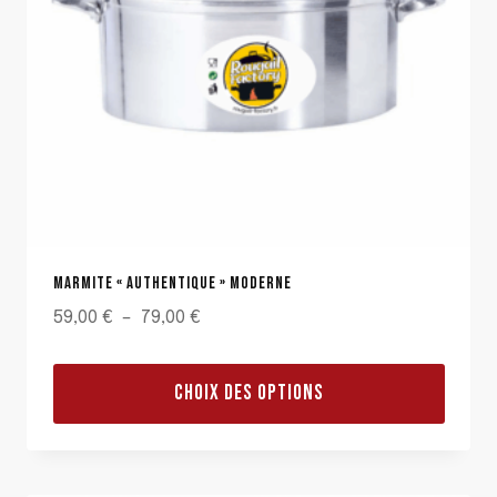
MARMITE « AUTHENTIQUE » MODERNE
Plage
59,00
€
–
79,00
€
de
prix :
CHOIX DES OPTIONS
59,00 €
Ce
à
produit
79,00 €
a